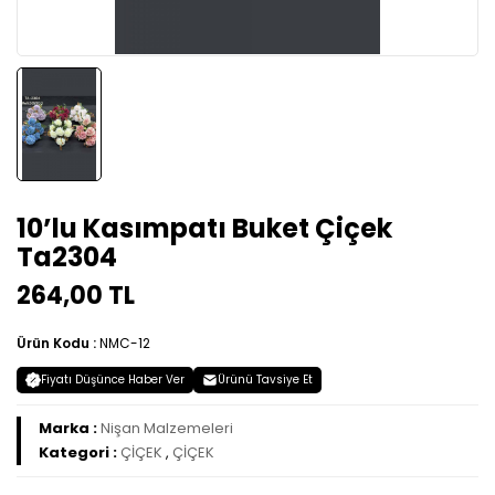
10’lu Kasımpatı Buket Çiçek
Ta2304
264,00 TL
Ürün Kodu :
NMC-12
Fiyatı Düşünce Haber Ver
Ürünü Tavsiye Et
Marka :
Nişan Malzemeleri
Kategori :
ÇİÇEK
,
ÇİÇEK