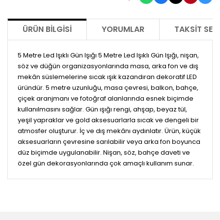
ÜRÜN BILGISI
YORUMLAR
TAKSIT SEÇ
5 Metre Led Işıklı Gün Işığı 5 Metre Led Işıklı Gün Işığı, nişan,
söz ve düğün organizasyonlarında masa, arka fon ve dış
mekân süslemelerine sıcak ışık kazandıran dekoratif LED
üründür. 5 metre uzunluğu, masa çevresi, balkon, bahçe,
çiçek aranjmanı ve fotoğraf alanlarında esnek biçimde
kullanılmasını sağlar. Gün ışığı rengi, ahşap, beyaz tül,
yeşil yapraklar ve gold aksesuarlarla sıcak ve dengeli bir
atmosfer oluşturur. İç ve dış mekânı aydınlatır. Ürün, küçük
aksesuarların çevresine sarılabilir veya arka fon boyunca
düz biçimde uygulanabilir. Nişan, söz, bahçe daveti ve
özel gün dekorasyonlarında çok amaçlı kullanım sunar.