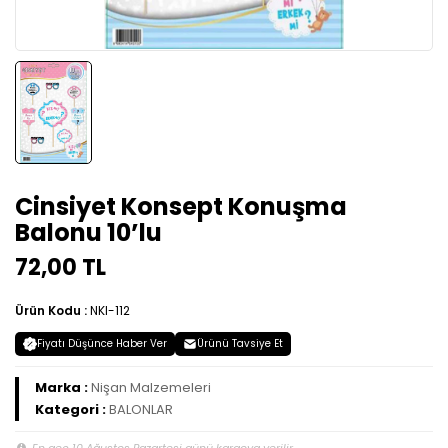
Cinsiyet Konsept Konuşma
Balonu 10’lu
72,00 TL
Ürün Kodu :
NKI-112
Fiyatı Düşünce Haber Ver
Ürünü Tavsiye Et
Marka :
Nişan Malzemeleri
Kategori :
BALONLAR
En geç 10 Ağustos Pazartesi günü kargoya verilir.