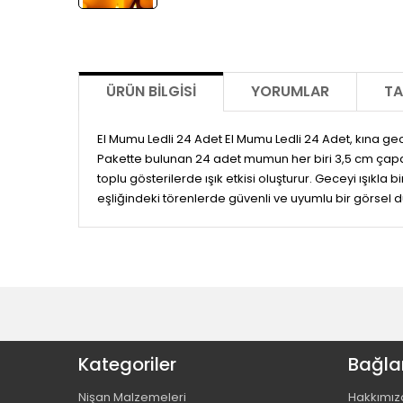
ÜRÜN BILGISI
YORUMLAR
TA
El Mumu Ledli 24 Adet El Mumu Ledli 24 Adet, kına gece
Pakette bulunan 24 adet mumun her biri 3,5 cm çapa sa
toplu gösterilerde ışık etkisi oluşturur. Geceyi ışıkla 
eşliğindeki törenlerde güvenli ve uyumlu bir görsel 
Kategoriler
Bağlan
Nişan Malzemeleri
Hakkımız