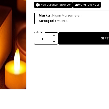
Fiyatı Düşünce Haber Ver
Ürünü Tavsiye Et
Marka :
Nişan Malzemeleri
Kategori :
MUMLAR
SEPE