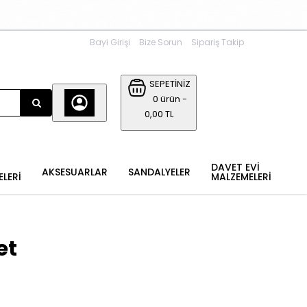
Bayi Girişi
Bize Sorun
Sipariş Takip
SEPETİNİZ
0 ürün -
0,00 TL
DAVET EVİ
AKSESUARLAR
SANDALYELER
ELERİ
MALZEMELERİ
et