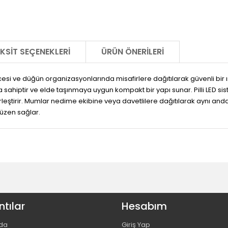
KSIT SEÇENEKLERI
ÜRÜN ÖNERILERI
si ve düğün organizasyonlarında misafirlere dağıtılarak güvenli bir ışı
hiptir ve elde taşınmaya uygun kompakt bir yapı sunar. Pilli LED sistem
birleştirir. Mumlar nedime ekibine veya davetlilere dağıtılarak aynı anda 
düzen sağlar.
tılar
Hesabım
da
Giriş Yap