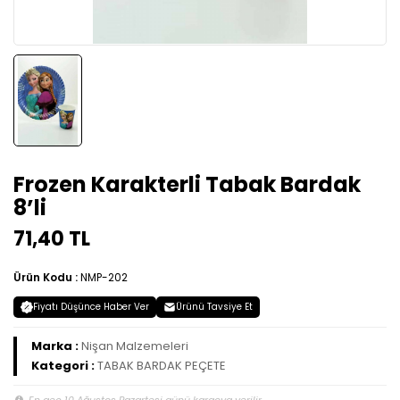
Frozen Karakterli Tabak Bardak
8’li
71,40 TL
Ürün Kodu :
NMP-202
Fiyatı Düşünce Haber Ver
Ürünü Tavsiye Et
Marka :
Nişan Malzemeleri
Kategori :
TABAK BARDAK PEÇETE
En geç 10 Ağustos Pazartesi günü kargoya verilir.