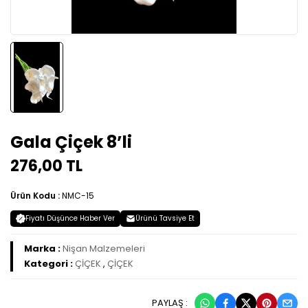
Gala Çiçek 8’li
276,00 TL
Ürün Kodu :
NMC-15
Fiyatı Düşünce Haber Ver
Ürünü Tavsiye Et
Marka :
Nişan Malzemeleri
Kategori :
ÇİÇEK
,
ÇİÇEK
PAYLAŞ :