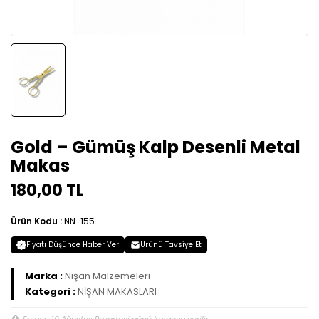
Gold – Gümüş Kalp Desenli Metal
Makas
180,00 TL
Ürün Kodu :
NN-155
Fiyatı Düşünce Haber Ver
Ürünü Tavsiye Et
Marka :
Nişan Malzemeleri
Kategori :
NİŞAN MAKASLARI
En geç 10 Ağustos Pazartesi günü kargoya verilir.