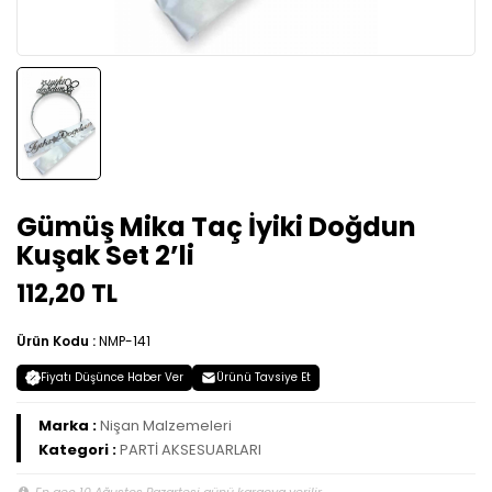
Gümüş Mika Taç İyiki Doğdun
Kuşak Set 2’li
112,20 TL
Ürün Kodu :
NMP-141
Fiyatı Düşünce Haber Ver
Ürünü Tavsiye Et
Marka :
Nişan Malzemeleri
Kategori :
PARTİ AKSESUARLARI
En geç 10 Ağustos Pazartesi günü kargoya verilir.