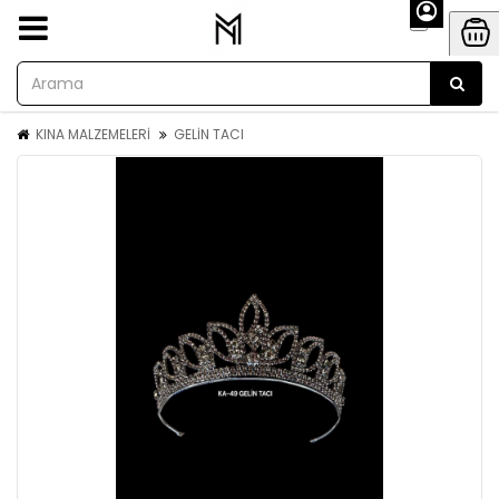
KINA MALZEMELERİ
GELİN TACI