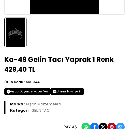
Ka-49 Gelin Tacı Yaprak 1 Renk
428,40 TL
Ürün Kodu :
NKI-344
Fiyatı Düşünce Haber Ver
Ürünü Tavsiye Et
Marka :
Nişan Malzemeleri
Kategori :
GELİN TACI
PAYLAŞ :