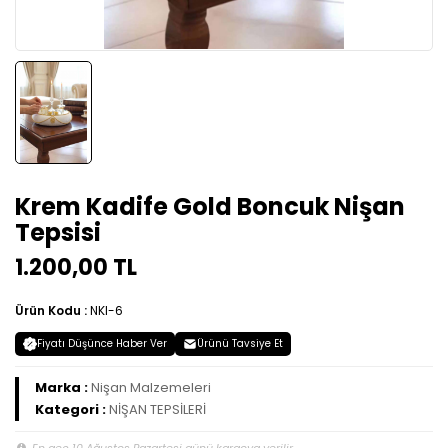
Krem Kadife Gold Boncuk Nişan
Tepsisi
1.200,00 TL
Ürün Kodu :
NKI-6
Fiyatı Düşünce Haber Ver
Ürünü Tavsiye Et
Marka :
Nişan Malzemeleri
Kategori :
NİŞAN TEPSİLERİ
En geç 10 Ağustos Pazartesi günü kargoya verilir.