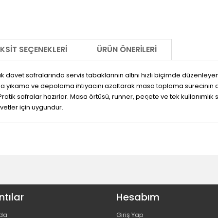
KSIT SEÇENEKLERI
ÜRÜN ÖNERILERI
 davet sofralarında servis tabaklarının altını hızlı biçimde düzenleye
da yıkama ve depolama ihtiyacını azaltarak masa toplama sürecinin dah
atik sofralar hazırlar. Masa örtüsü, runner, peçete ve tek kullanımlık serv
vetler için uygundur.
tılar
Hesabım
da
Giriş Yap