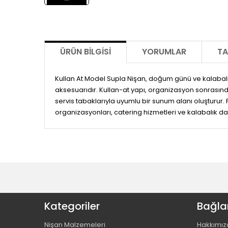
ÜRÜN BILGISI
YORUMLAR
TA
Kullan At Model Supla Nişan, doğum günü ve kalabalık
aksesuarıdır. Kullan-at yapı, organizasyon sonrasın
servis tabaklarıyla uyumlu bir sunum alanı oluşturur. Pr
organizasyonları, catering hizmetleri ve kalabalık da
Kategoriler
Bağlan
Nişan Malzemeleri
Hakkımız