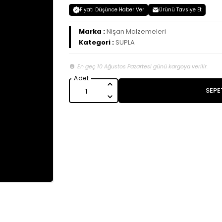
Fiyatı Düşünce Haber Ver
Ürünü Tavsiye Et
Marka :
Nişan Malzemeleri
Kategori :
SUPLA
En geç 10 Ağustos Pazartesi günü kargoya verilir.
SEPE