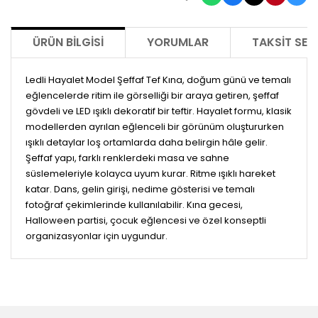
ÜRÜN BILGISI
YORUMLAR
TAKSIT SEÇ
Ledli Hayalet Model Şeffaf Tef Kına, doğum günü ve temalı
eğlencelerde ritim ile görselliği bir araya getiren, şeffaf
gövdeli ve LED ışıklı dekoratif bir teftir. Hayalet formu, klasik
modellerden ayrılan eğlenceli bir görünüm oluştururken
ışıklı detaylar loş ortamlarda daha belirgin hâle gelir.
Şeffaf yapı, farklı renklerdeki masa ve sahne
süslemeleriyle kolayca uyum kurar. Ritme ışıklı hareket
katar. Dans, gelin girişi, nedime gösterisi ve temalı
fotoğraf çekimlerinde kullanılabilir. Kına gecesi,
Halloween partisi, çocuk eğlencesi ve özel konseptli
organizasyonlar için uygundur.