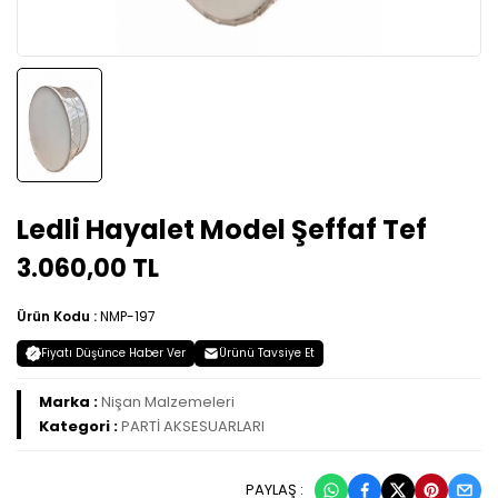
Ledli Hayalet Model Şeffaf Tef
3.060,00 TL
Ürün Kodu :
NMP-197
Fiyatı Düşünce Haber Ver
Ürünü Tavsiye Et
Marka :
Nişan Malzemeleri
Kategori :
PARTİ AKSESUARLARI
PAYLAŞ :