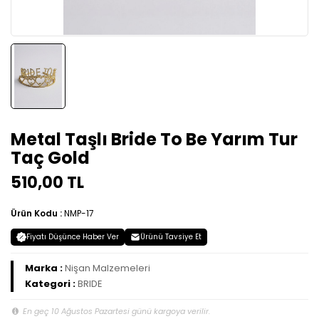
Metal Taşlı Bride To Be Yarım Tur
Taç Gold
510,00 TL
Ürün Kodu :
NMP-17
Fiyatı Düşünce Haber Ver
Ürünü Tavsiye Et
Marka :
Nişan Malzemeleri
Kategori :
BRIDE
En geç 10 Ağustos Pazartesi günü kargoya verilir.