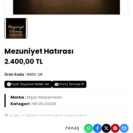
Mezuniyet Hatırası
2.400,00 TL
Ürün Kodu :
NAKS-28
Fiyatı Düşünce Haber Ver
Ürünü Tavsiye Et
Marka :
Nişan Malzemeleri
Kategori :
NEON LEDLER
En geç 10 Ağustos Pazartesi günü kargoya verilir.
PAYLAŞ :