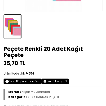
Peçete Renkli 20 Adet Kağıt
Peçete
35,70 TL
Ürün Kodu :
NMP-254
Fiyatı Düşünce Haber Ver
Ürünü Tavsiye Et
Marka :
Nişan Malzemeleri
Kategori :
TABAK BARDAK PEÇETE
En geç 10 Ağustos Pazartesi günü kargoya verilir.