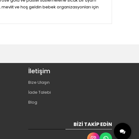
 rose gold ve pastel süslemelerle sıcak bir uyum
v, mevlit ve hoş geldin bebek organizasyonları için
İletişim
Bize Ulaşın
İade Talebi
Blog
BIZI TAKIP EDIN