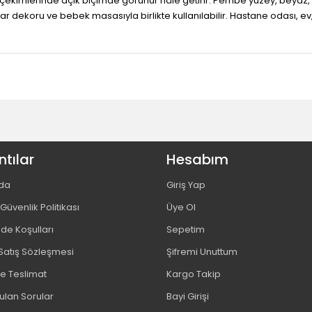
 çekimlerinde açık biçimde görünür hâle getirir. Pembe yüzey, beyaz,
var dekoru ve bebek masasıyla birlikte kullanılabilir. Hastane odası, e
tılar
Hesabım
da
Giriş Yap
e Güvenlik Politikası
Üye Ol
ade Koşulları
Sepetim
Satış Sözleşmesi
Şifremi Unuttum
 Teslimat
Kargo Takip
ulan Sorular
Bayi Girişi