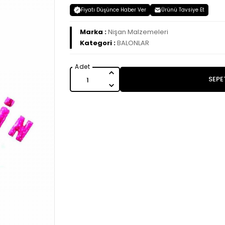
Fiyatı Düşünce Haber Ver
Ürünü Tavsiye Et
Marka :
Nişan Malzemeleri
Kategori :
BALONLAR
SEPE