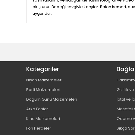
Yazılı tasarım, yenidoğan temasını fotoğraf ve video
oluşturur. Bebeği sevgiyle karşılar. Balon kemeri, du
uygundur.
Kategoriler
Bağlan
Nişan Malzemeleri
Hakkımız
Parti Malzemeleri
Gizlilik v
Doğum Günü Malzemeleri
İptal ve İ
Arka Fonlar
Mesafeli 
Kına Malzemeleri
Ödeme ve
Fon Perdeler
Sıkça Sor