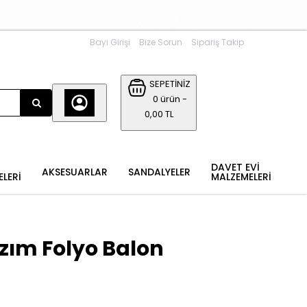
Bayi Girişi
Bize Sorun
Sipariş Takip
SEPETİNİZ
0 ürün -
0,00 TL
DAVET EVİ
AKSESUARLAR
SANDALYELER
ELERİ
MALZEMELERİ
zım Folyo Balon