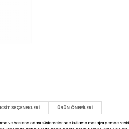
KSIT SEÇENEKLERI
ÜRÜN ÖNERILERI
ama ve hastane odası süslemelerinde kutlama mesajını pembe renkli 