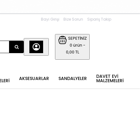
Bayi Girişi
Bize Sorun
Sipariş Takip
SEPETİNİZ
0 ürün -
0,00 TL
DAVET EVİ
AKSESUARLAR
SANDALYELER
ELERİ
MALZEMELERİ