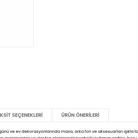
KSIT SEÇENEKLERI
ÜRÜN ÖNERILERI
m günü ve ev dekorasyonlarında masa, arka fon ve aksesuarları ışıkla 