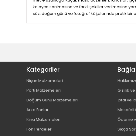
metre uzunluğu, küçük masa düzenleri, fanuslar, çiçe
kolayca sarılmasına ve farklı şekiller verilmesine yardı
söz, doğum günü ve fotoğraf köşelerinde pratik bir
Kategoriler
Bağlan
Nişan Malzemeleri
Hakkımız
Parti Malzemeleri
Gizlilik v
Doğum Günü Malzemeleri
İptal ve İ
Arka Fonlar
Mesafeli 
Kına Malzemeleri
Ödeme ve
Fon Perdeler
Sıkça Sor