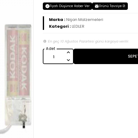
Fiyatı Düşünce Haber Ver
Ürünü Tavsiye Et
Marka :
Nişan Malzemeleri
Kategori :
LEDLER
En geç 10 Ağustos Pazartesi günü kargoya verilir.
SEPE