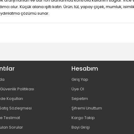
k aranjmanları ve dar fon alanlarında kontrollü kullanım sağlar. İnce
mcı olur. Küçük alana ışıltı katın. Ürün; tül, yapay çiçek, mumluk, isimlik
 aydınlatma çözümü sunar.
tılar
Hesabım
da
Giriş Yap
e Güvenlik Politikası
Üye Ol
ade Koşulları
Sepetim
Satış Sözleşmesi
Şifremi Unuttum
 Teslimat
Kargo Takip
ulan Sorular
Bayi Girişi