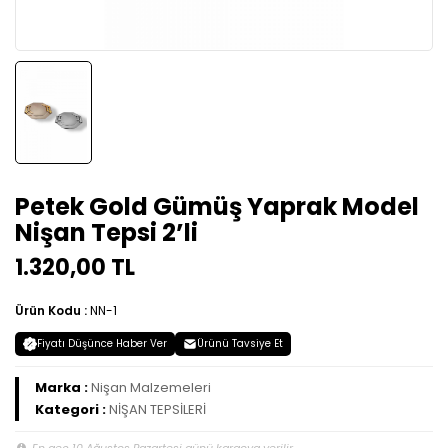
Petek Gold Gümüş Yaprak Model
Nişan Tepsi 2’li
1.320,00 TL
Ürün Kodu :
NN-1
Fiyatı Düşünce Haber Ver
Ürünü Tavsiye Et
Marka :
Nişan Malzemeleri
Kategori :
NİŞAN TEPSİLERİ
En geç 10 Ağustos Pazartesi günü kargoya verilir.