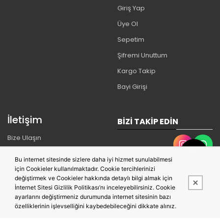
Giriş Yap
Üye Ol
Sepetim
Şifremi Unuttum
Kargo Takip
Bayi Girişi
İletişim
BIZI TAKIP EDIN
Bize Ulaşın
İade Talebi
Bu internet sitesinde sizlere daha iyi hizmet sunulabilmesi
Blog
için Cookieler kullanılmaktadır. Cookie tercihlerinizi
değiştirmek ve Cookieler hakkında detaylı bilgi almak için
İnternet Sitesi Gizlilik Politikası’nı inceleyebilirsiniz. Cookie
ayarlarını değiştirmeniz durumunda internet sitesinin bazı
özelliklerinin işlevselliğini kaybedebileceğini dikkate alınız.
Bu site,
PobolEti®
Entegre E-ticaret Sistemi ile hazırlanmıştır.