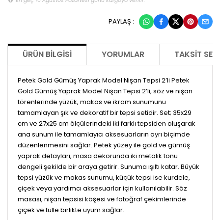
PAYLAŞ :
ÜRÜN BILGISI
YORUMLAR
TAKSIT SEÇ
Petek Gold Gümüş Yaprak Model Nişan Tepsi 2’li Petek
Gold Gümüş Yaprak Model Nişan Tepsi 2’li, söz ve nişan
törenlerinde yüzük, makas ve ikram sunumunu
tamamlayan şık ve dekoratif bir tepsi setidir. Set; 35x29
cm ve 27x25 cm ölçülerindeki iki farklı tepsiden oluşarak
ana sunum ile tamamlayıcı aksesuarların ayrı biçimde
düzenlenmesini sağlar. Petek yüzey ile gold ve gümüş
yaprak detayları, masa dekorunda iki metalik tonu
dengeli şekilde bir araya getirir. Sunuma ışıltı katar. Büyük
tepsi yüzük ve makas sunumu, küçük tepsi ise kurdele,
çiçek veya yardımcı aksesuarlar için kullanılabilir. Söz
masası, nişan tepsisi köşesi ve fotoğraf çekimlerinde
çiçek ve tülle birlikte uyum sağlar.