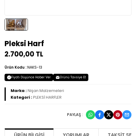
Pleksi Harf
2.700,00 TL
Ürün Kodu :
NAKS-13
Fiyatı Düşünce Haber Ver
Ürünü Tavsiye Et
Marka :
Nişan Malzemeleri
Kategori :
PLEKSİ HARFLER
PAYLAŞ :
ÜRÜN BILGISI
YORUMLAR
TAKSIT SEÇ