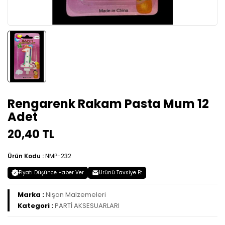
Rengarenk Rakam Pasta Mum 12
Adet
20,40 TL
Ürün Kodu :
NMP-232
Fiyatı Düşünce Haber Ver
Ürünü Tavsiye Et
Marka :
Nişan Malzemeleri
Kategori :
PARTİ AKSESUARLARI