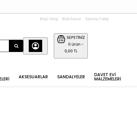
Bayi Girişi
Bize Sorun
Sipariş Takip
SEPETİNİZ
0 ürün -
0,00 TL
DAVET EVİ
AKSESUARLAR
SANDALYELER
ELERİ
MALZEMELERİ