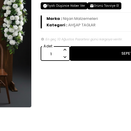
Fiyatı Düşünce Haber Ver
Ürünü Tavsiye Et
Marka :
Nişan Malzemeleri
Kategori :
AHŞAP TAGLAR
En geç 10 Ağustos Pazartesi günü kargoya verilir.
SEPE