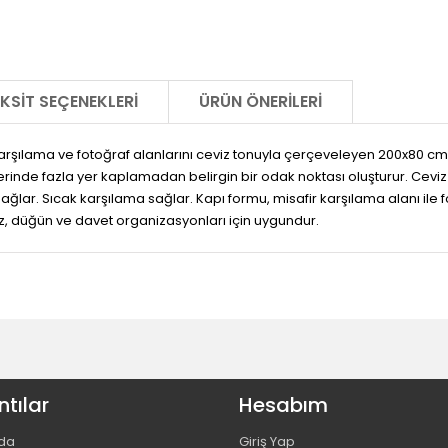
KSIT SEÇENEKLERI
ÜRÜN ÖNERILERI
 karşılama ve fotoğraf alanlarını ceviz tonuyla çerçeveleyen 200x80 
erinde fazla yer kaplamadan belirgin bir odak noktası oluşturur. Ceviz r
sağlar. Sıcak karşılama sağlar. Kapı formu, misafir karşılama alanı ile
söz, düğün ve davet organizasyonları için uygundur.
tılar
Hesabım
da
Giriş Yap