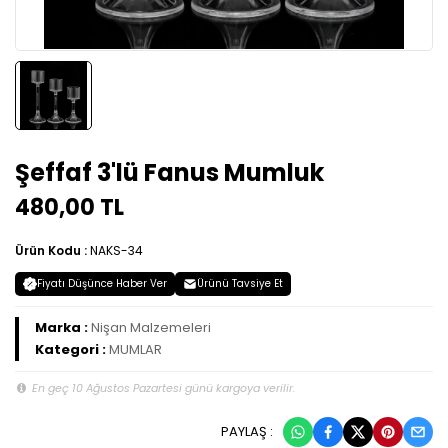
Şeffaf 3'lü Fanus Mumluk
480,00 TL
Ürün Kodu :
NAKS-34
Fiyatı Düşünce Haber Ver
Ürünü Tavsiye Et
Marka :
Nişan Malzemeleri
Kategori :
MUMLAR
En geç 10 Ağustos Pazartesi günü kargoya verilir.
PAYLAŞ :