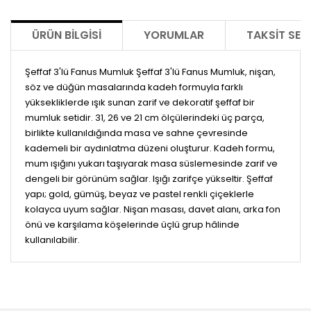
ÜRÜN BILGISI
YORUMLAR
TAKSIT SEÇ
Şeffaf 3'lü Fanus Mumluk Şeffaf 3'lü Fanus Mumluk, nişan,
söz ve düğün masalarında kadeh formuyla farklı
yüksekliklerde ışık sunan zarif ve dekoratif şeffaf bir
mumluk setidir. 31, 26 ve 21 cm ölçülerindeki üç parça,
birlikte kullanıldığında masa ve sahne çevresinde
kademeli bir aydınlatma düzeni oluşturur. Kadeh formu,
mum ışığını yukarı taşıyarak masa süslemesinde zarif ve
dengeli bir görünüm sağlar. Işığı zarifçe yükseltir. Şeffaf
yapı; gold, gümüş, beyaz ve pastel renkli çiçeklerle
kolayca uyum sağlar. Nişan masası, davet alanı, arka fon
önü ve karşılama köşelerinde üçlü grup hâlinde
kullanılabilir.