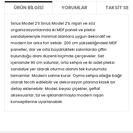
ÜRÜN BILGISI
YORUMLAR
TAKSIT SEÇ
Sirius Model 2’li Sirius Model 2’li, nişan ve söz
organizasyonlarında iki MDF paneli ve pleksi
sandalyeleriyle minimal alanlara uygun dekoratif ve
modern bir arka fon setidir. 200 cm yüksekliğindeki MDF
paneller, dar ve orta büyüklükteki salonlarda çiftin
bulunduğu alanı düzenli biçimde çerçeveler. Set
içerisinde 90 cm sütunlar, orta sehpa ve iki adet pleksi
sandalye yer alarak oturma alanını tek kurulumda
tamamlar. Modern sahne kurar. Oyma sehpa isteğe bağlı
olarak tercih edilebilir ve dekorasyon planına klasik bir
detay eklenebilir. Model; beyaz çiçekler, şeffaf
aksesuarlar, tül ve ışıklandırmayla modern nişan
konseptlerine uyarlanabilir.