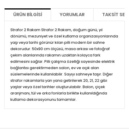
ÜRÜN BILGISI
YORUMLAR
TAKSIT SEÇ
Strafor 2 Rakam Strafor 2 Rakam, doğum günü, yıl
dönümü, mezuniyet ve özel kutlama organizasyonlarında
yaşı veya tarihi görünür kılan pilli modern bir sahne
dekorudur. 50x90 cm ölçüsü, masa arkası ve fotoğraf
çekim alanlarında rakamın uzaktan kolayca fark
edilmesini sağlar. Pilli çalışma özelliği sayesinde elektrik
bağlantısı gerektirmeden salon, ev ve açık alan
süslemelerinde kullanılabilir. Sayıyı sahneye taşır. Diğer
strafor rakamlarla yan yana getirilerek 20, 21, 22 gibi
yaşlar veya özel tarihler oluşturulabilir. Balon, çiçek
aranjmanı, tül ve arka fonlarla birlikte kullanıldığında
kutlama dekorasyonunu tamamlar.