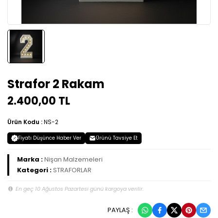
Strafor 2 Rakam
2.400,00 TL
Ürün Kodu :
NS-2
Fiyatı Düşünce Haber Ver
Ürünü Tavsiye Et
Marka :
Nişan Malzemeleri
Kategori :
STRAFORLAR
En geç 10 Ağustos Pazartesi günü kargoya verilir.
PAYLAŞ :