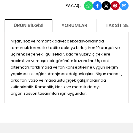
PAYLAŞ :
ÜRÜN BILGISI
YORUMLAR
TAKSIT SEÇ
Nişan, söz ve romantik davet dekorasyonlarında
tomurcuk formu ile kadife dokuyu birleştiren 10 parçalı ve
üç renk seçenekli gül setidir. Kadife yüzey, çiçeklere
hacimli ve yumuşak bir görünüm kazandırır. Üç renk
alternatifi, farklı masa ve fon konseptlerine uygun seçim
yapılmasını sağlar. Aranjmanı dolgunlaştırır. Nişan masası,
arka fon, vazo ve masa üstü çiçek çalışmalarında
kullanılabilir. Romantik, klasik ve metalik detaylı
organizasyon tasarımları için uygundur.