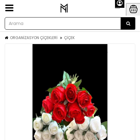
ORGANİZASYON ÇİÇEKLERİ
ÇİÇEK