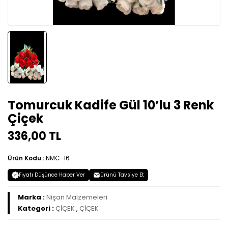
Tomurcuk Kadife Gül 10’lu 3 Renk
Çiçek
336,00 TL
Ürün Kodu :
NMC-16
Fiyatı Düşünce Haber Ver
Ürünü Tavsiye Et
Marka :
Nişan Malzemeleri
Kategori :
ÇİÇEK
,
ÇİÇEK