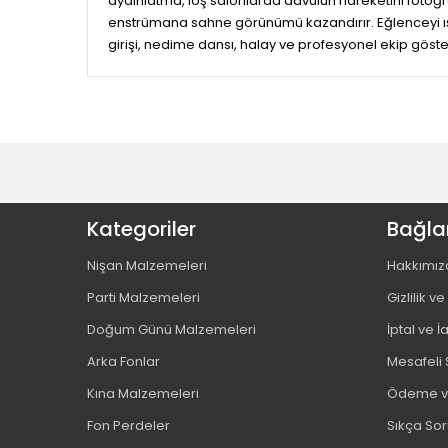
aydınlatma, loş salonlarda davulun hareketini fotoğraf
enstrümana sahne görünümü kazandırır. Eğlenceyi ışıkl
girişi, nedime dansı, halay ve profesyonel ekip göster
Kategoriler
Bağlan
Nişan Malzemeleri
Hakkımız
Parti Malzemeleri
Gizlilik v
Doğum Günü Malzemeleri
İptal ve İ
Arka Fonlar
Mesafeli 
Kına Malzemeleri
Ödeme ve
Fon Perdeler
Sıkça Sor