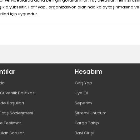
 ve videolarda daha belirgin görünür kılar. Tüy detayları, ritim sırası
a yükseltir. Hafif yapı, organizasyon alanında kolay taşınmasına ve f
ileri için uygundur.
tılar
Hesabım
da
Giriş Yap
e Güvenlik Politikası
Üye Ol
ade Koşulları
Sepetim
Satış Sözleşmesi
Şifremi Unuttum
 Teslimat
Kargo Takip
ulan Sorular
Bayi Girişi