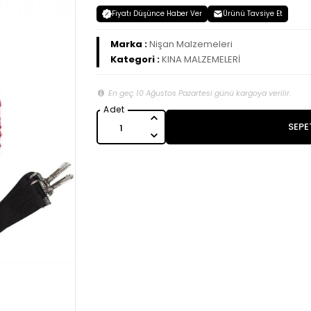
Fiyatı Düşünce Haber Ver
Ürünü Tavsiye Et
Marka :
Nişan Malzemeleri
Kategori :
KINA MALZEMELERİ
En geç 10 Ağustos Pazartesi günü kargoya verilir.
SEPE