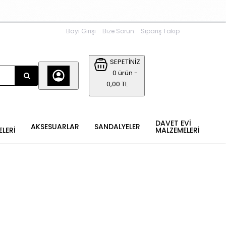
Bayi Girişi
Bize Sorun
Sipariş Takip
SEPETİNİZ
0 ürün -
0,00 TL
DAVET EVİ
AKSESUARLAR
SANDALYELER
ELERİ
MALZEMELERİ